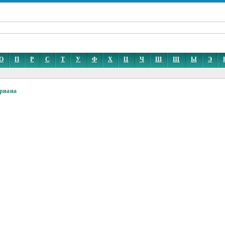
О
П
Р
С
Т
У
Ф
Х
Ц
Ч
Ш
Щ
Ы
Э
риана