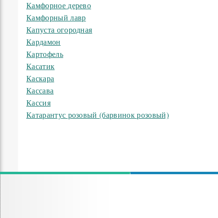
Камфорное дерево
Камфорный лавр
Капуста огородная
Кардамон
Картофель
Касатик
Каскара
Кассава
Кассия
Катарантус розовый (барвинок розовый)