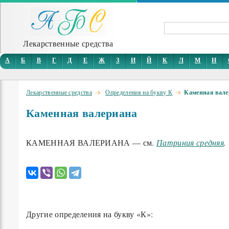
Лекарственные средства
А
Б
В
Г
Д
Е
Ж
З
И
Й
К
Л
М
Н
Лекарственные средства
Определения на букву К
Каменная вале
Каменная валериана
КАМЕННАЯ ВАЛЕРИАНА — см.
Патриния средняя
.
Другие определения на букву «К»: