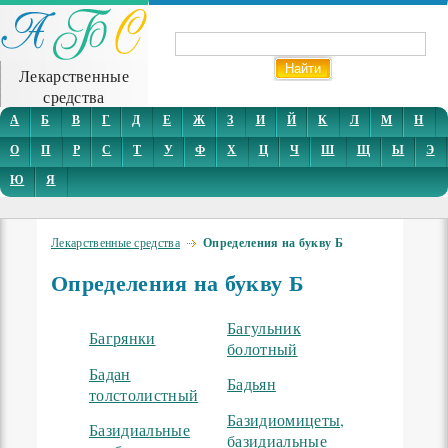
Лекарственные
средства
А
Б
В
Г
Д
Е
Ж
З
И
Й
К
Л
М
Н
О
П
Р
С
Т
У
Ф
Х
Ц
Ч
Ш
Щ
Ы
Э
Ю
Я
Лекарственные средства
Определения на букву Б
Определения на букву Б
Багульник
Багрянки
болотный
Бадан
Бадьян
толстолистный
Базидиомицеты,
Базидиальные
базидиальные