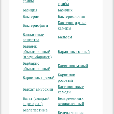
грибы
грибы
Базидия
Базилик
Бактерии
Бактериология
Бактерицидные
Бактериофаги
камеры
Балластные
Бальзам
вещества
Баранец
обыкновенный
Баранник горный
(плаун-баранец)
Барбарис
Барвинок малый
обыкновенный
Барвинок
Барвинок прямой
розовый
Бассориновые
Бархат амурский
камеди
Батат (сладкий
Безвременник
картофель)
великолепный
Безлепестные
Белена черная