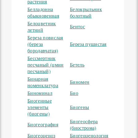
растения
Белладонна
Белокрыльник
обыкновенная
болотный
Белоцветник
Бентос
летний
Береза повислая
(береза
Береза пушистая
бородавчатая)
Бессмертник
песчаный (цмин
Бетель
песчаный)
Бинарная
Биномен
номенклатура
Биноминал
Био
Биогенные
элементы
Биогены
(биогены)
Биогеосфера
Биогеография
(биострома)
Биогеоценоз
Биогеоценология