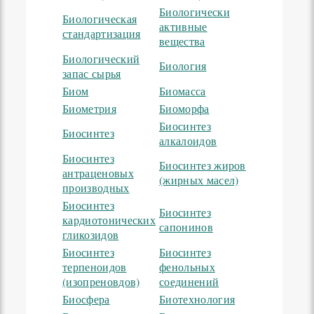
Биологически
Биологическая
активные
стандартизация
вещества
Биологический
Биология
запас сырья
Биом
Биомасса
Биометрия
Биоморфа
Биосинтез
Биосинтез
алкалоидов
Биосинтез
Биосинтез жиров
антраценовых
(жирных масел)
производных
Биосинтез
Биосинтез
кардиотонических
сапонинов
гликозидов
Биосинтез
Биосинтез
терпеноидов
фенольных
(изопреновдов)
соединений
Биосфера
Биотехнология