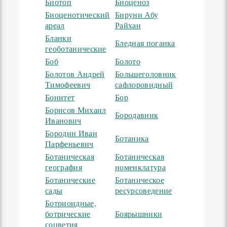
Биотоп
Биоценоз
Биоценотический
Бируни Абу
ареал
Райхан
Бланки
Бледная поганка
геоботанические
Боб
Болото
Болотов Андрей
Большеголовник
Тимофеевич
сафлоровидный
Бонитет
Бор
Борисов Михаил
Бородавник
Иванович
Бородин Иван
Ботаника
Парфеньевич
Ботаническая
Ботаническая
география
номенклатура
Ботанические
Ботаническое
сады
ресурсоведение
Ботриоидные,
ботрические
Боярышники
соцветия