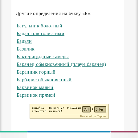
Другие определения на букву «Б»:
Багульник болотный
Бадан толстолистный
Бадьян
Базилик
Бактерицидные камеры
Баранец обыкновенный (плаун-баранец)
Баранник горный
Барбарис обыкновенный
Барвинок малый
Барвинок прямой