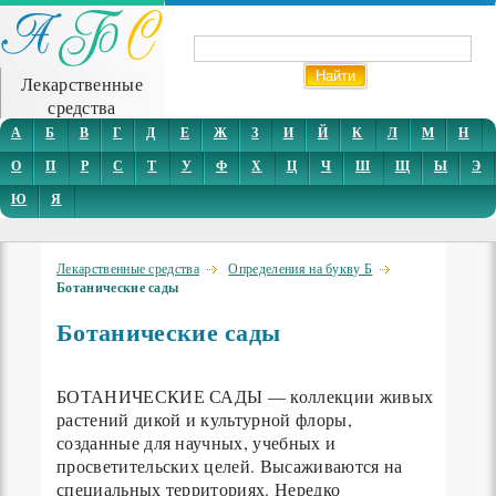
Лекарственные
средства
А
Б
В
Г
Д
Е
Ж
З
И
Й
К
Л
М
Н
О
П
Р
С
Т
У
Ф
Х
Ц
Ч
Ш
Щ
Ы
Э
Ю
Я
Лекарственные средства
Определения на букву Б
Ботанические сады
Ботанические сады
БОТАНИЧЕСКИЕ САДЫ — коллекции живых
растений дикой и культурной флоры,
созданные для научных, учебных и
просветительских целей. Высаживаются на
специальных территориях. Нередко