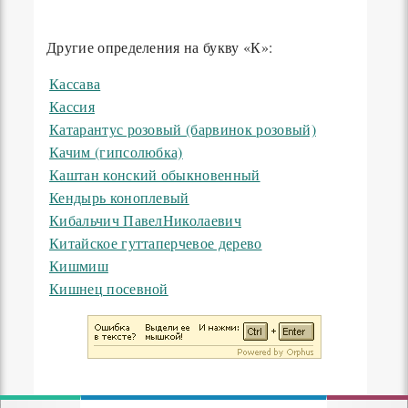
Другие определения на букву «К»:
Кассава
Кассия
Катарантус розовый (барвинок розовый)
Качим (гипсолюбка)
Каштан конский обыкновенный
Кендырь коноплевый
Кибальчич ПавелНиколаевич
Китайское гуттаперчевое дерево
Кишмиш
Кишнец посевной