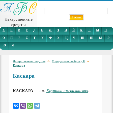
Лекарственные
средства
А
Б
В
Г
Д
Е
Ж
З
И
Й
К
Л
М
Н
О
П
Р
С
Т
У
Ф
Х
Ц
Ч
Ш
Щ
Ы
Э
Ю
Я
Лекарственные средства
Определения на букву К
Каскара
Каскара
КАСКАРА
— см.
Крушина американская
.