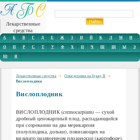
Лекарственные
средства
А
Б
В
Г
Д
Е
Ж
З
И
Й
К
Л
М
Н
О
П
Р
С
Т
У
Ф
Х
Ц
Ч
Ш
Щ
Ы
Э
Ю
Я
Лекарственные средства
Определения на букву В
Вислоплодник
Вислоплодник
ВИСЛОПЛОДНИК (cremocarpium) — сухой
дробный ценокарпный плод, распадающийся
при созревании на два мерикарпия
(полуплодика, дольки), повисающих на
вильчато раздвоенном плодоносце (карпофоре).