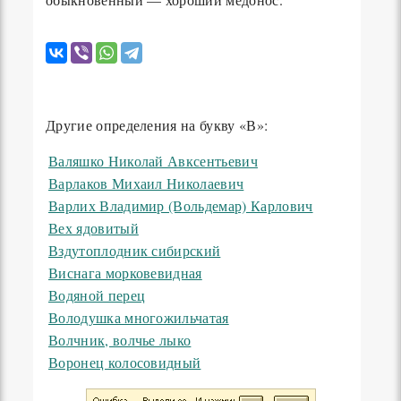
Другие определения на букву «В»:
Валяшко Николай Авксентьевич
Варлаков Михаил Николаевич
Варлих Владимир (Вольдемар) Карлович
Вех ядовитый
Вздутоплодник сибирский
Виснага морковевидная
Водяной перец
Володушка многожильчатая
Волчник, волчье лыко
Воронец колосовидный