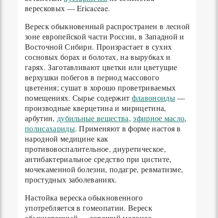
вересковых — Ericaceae.
Вереск обыкновенный распространен в лесной
зоне европейской части России, в Западной и
Восточной Сибири. Произрастает в сухих
сосновых борах и болотах, на вырубках и
гарях. Заготавливают цветки или цветущие
верхушки побегов в период массового
цветения; сушат в хорошо проветриваемых
помещениях. Сырье содержит
флавоноиды
—
производные кверцетина и мирицетина,
арбутин,
дубильные вещества
,
эфирное масло
,
полисахариды
. Применяют в форме настоя в
народной медицине как
противовоспалительное, диуретическое,
антибактериальное средство при цистите,
мочекаменной болезни, подагре, ревматизме,
простудных заболеваниях.
Настойка вереска обыкновенного
употребляется в гомеопатии. Вереск
обыкновенный — хороший медонос.