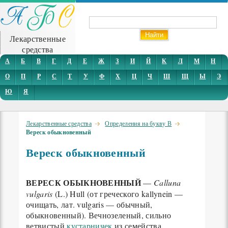
Лекарственные
средства
А
Б
В
Г
Д
Е
Ж
З
И
Й
К
Л
М
Н
О
П
Р
С
Т
У
Ф
Х
Ц
Ч
Ш
Щ
Ы
Э
Ю
Я
Лекарственные средства
Определения на букву В
Вереск обыкновенный
Вереск обыкновенный
ВЕРЕСК ОБЫКНОВЕННЫЙ
—
Calluna
vulgaris
(L.) Hull (от греческого kallynein —
очищать, лат. vulgaris — обычный,
обыкновенный). Вечнозеленый, сильно
ветвистый
кустарничек
из семейства