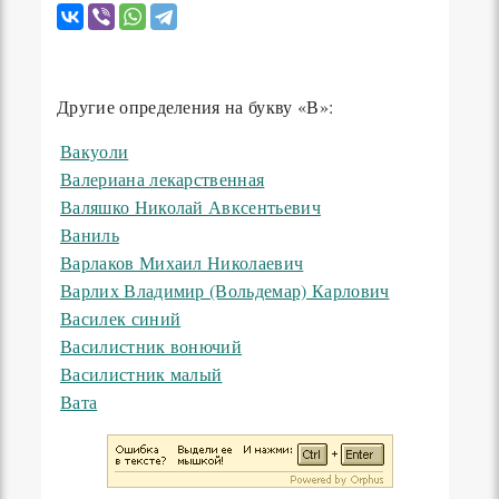
Другие определения на букву «В»:
Вакуоли
Валериана лекарственная
Валяшко Николай Авксентьевич
Ваниль
Варлаков Михаил Николаевич
Варлих Владимир (Вольдемар) Карлович
Василек синий
Василистник вонючий
Василистник малый
Вата