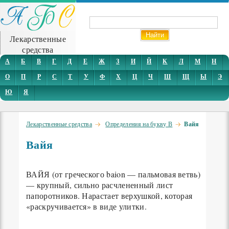
Лекарственные
средства
А
Б
В
Г
Д
Е
Ж
З
И
Й
К
Л
М
Н
О
П
Р
С
Т
У
Ф
Х
Ц
Ч
Ш
Щ
Ы
Э
Ю
Я
Лекарственные средства
Определения на букву В
Вайя
Вайя
ВАЙЯ (от греческого baion — пальмовая ветвь)
— крупный, сильно расчлененный лист
папоротников. Нарастает верхушкой, которая
«раскручивается» в виде улитки.