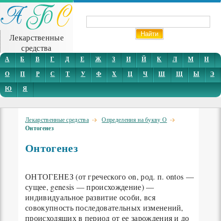
Лекарственные
средства
А
Б
В
Г
Д
Е
Ж
З
И
Й
К
Л
М
Н
О
П
Р
С
Т
У
Ф
Х
Ц
Ч
Ш
Щ
Ы
Э
Ю
Я
Лекарственные средства
Определения на букву О
Онтогенез
Онтогенез
ОНТОГЕНЕЗ (от греческого on, род. п. ontos —
сущее, genesis — происхождение) —
индивидуальное развитие особи, вся
совокупность последовательных изменений,
происходящих в период от ее зарождения и до