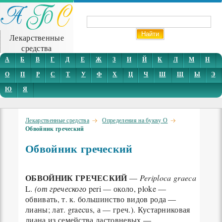
Лекарственные
средства
А
Б
В
Г
Д
Е
Ж
З
И
Й
К
Л
М
Н
О
П
Р
С
Т
У
Ф
Х
Ц
Ч
Ш
Щ
Ы
Э
Ю
Я
Лекарственные средства
Определения на букву О
Обвойник греческий
Обвойник греческий
ОБВОЙНИК ГРЕЧЕСКИЙ
—
Periploca graeca
L.
(от греческого
peri — около, ploke —
обвивать, т. к. большинство видов рода —
лианы; лат. graecus, а — греч.). Кустарниковая
лиана из семейства ластовневых —