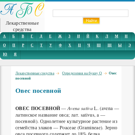
Лекарственные
средства
А
Б
В
Г
Д
Е
Ж
З
И
Й
К
Л
М
Н
О
П
Р
С
Т
У
Ф
Х
Ц
Ч
Ш
Щ
Ы
Э
Ю
Я
Лекарственные средства
Определения на букву О
Овес
посевной
Овес посевной
ОВЕС ПОСЕВНОЙ
—
Avena sativa
L. (avena —
латинское название овса; лат. sativus, a —
посевной). Однолетнее культурное растение из
семейства злаков — Poaceae (Gramineae). Зерно
овса посевного содержит до 18% белка,