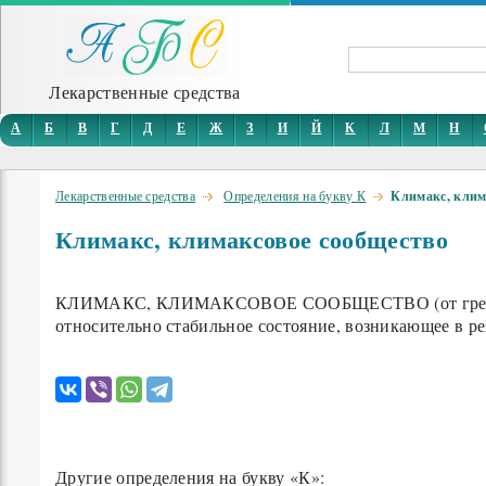
Лекарственные средства
А
Б
В
Г
Д
Е
Ж
З
И
Й
К
Л
М
Н
Лекарственные средства
Определения на букву К
Климакс, клим
Климакс, климаксовое сообщество
КЛИМАКС, КЛИМАКСОВОЕ СООБЩЕСТВО (от греческого
относительно стабильное состояние, возникающее в р
Другие определения на букву «К»: