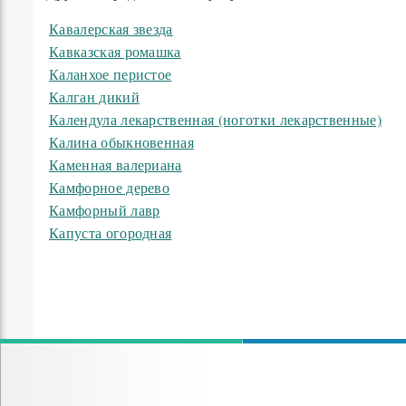
Кавалерская звезда
Кавказская ромашка
Каланхое перистое
Калган дикий
Календула лекарственная (ноготки лекарственные)
Калина обыкновенная
Каменная валериана
Камфорное дерево
Камфорный лавр
Капуста огородная