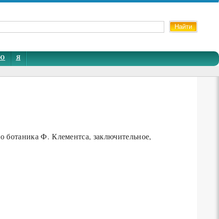
Ю
Я
отаника Ф. Клементса, заключительное,