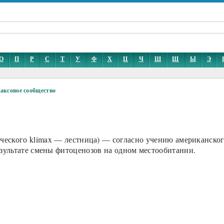
О
П
Р
С
Т
У
Ф
Х
Ц
Ч
Ш
Щ
Ы
Э
аксовое сообщество
 klimax — лестница) — согласно учению американского б
езультате смены фитоценозов на одном местообитании.