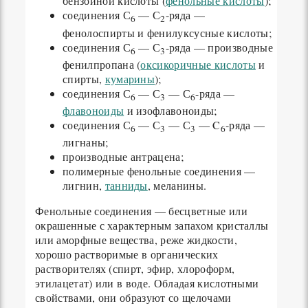
бензойной кислоты (
фенольные кислоты
);
соединения С
— С
-ряда —
6
2
фенолоспирты и фенилуксусные кислоты;
соединения С
— С
-ряда — производные
6
3
фенилпропана (
оксикоричные кислоты
и
спирты,
кумарины
);
соединения С
— С
— С
-ряда —
6
3
6
флавоноиды
и изофлавоноиды;
соединения С
— С
— С
— C
-ряда —
6
3
3
6
лигнаны;
производные антрацена;
полимерные фенольные соединения —
лигнин,
танниды
, меланины.
Фенольные соединения — бесцветные или
окрашенные с характерным запахом кристаллы
или аморфные вещества, реже жидкости,
хорошо растворимые в органических
растворителях (спирт, эфир, хлороформ,
этилацетат) или в воде. Обладая кислотными
свойствами, они образуют со щелочами