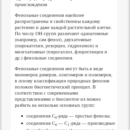
происхождения
Фенольные соединения наиболее
распространены и свойственны каждому
растению и даже каждой растительной клетке.
По числу OH-групп различают одноатомные
(например, сам фенол), двухатомные
(пирокатехин, резорцин, гидрохинон) и
многоатомные (пирогаллол, флороглюцин и
др.) фенольные соединения.
Фенольные соединения могут быть в виде
мономеров димеров, олигомеров и полимеров,
в основу классификации природных фенолов
положен биогенетический принцип. В
соответствии с современными
представлениями о биосинтезе их можно
разбить на несколько основных групп:
соединения С
-ряда — простые фенолы;
6
соединения С
— С
-ряда — производные
6
1