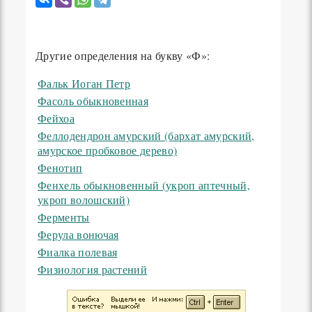
Другие определения на букву «Ф»:
Фальк Иоган Петр
Фасоль обыкновенная
Фейхоа
Феллодендрон амурский (бархат амурский,
амурское пробковое дерево)
Фенотип
Фенхель обыкновенный (укроп аптечный,
укроп волошский)
Ферменты
Ферула вонючая
Фиалка полевая
Физиология растений