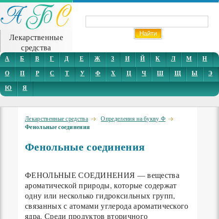
Лекарственные
средства
А
Б
В
Г
Д
Е
Ж
З
И
Й
К
Л
М
Н
О
П
Р
С
Т
У
Ф
Х
Ц
Ч
Ш
Щ
Ы
Э
Ю
Я
Лекарственные средства
Определения на букву Ф
Фенольные соединения
Фенольные соединения
ФЕНОЛЬНЫЕ СОЕДИНЕНИЯ — вещества
ароматической природы, которые содержат
одну или несколько гидроксильных групп,
связанных с атомами углерода ароматического
ядра. Среди продуктов вторичного