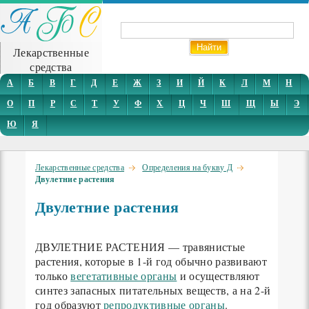
Лекарственные
средства
А
Б
В
Г
Д
Е
Ж
З
И
Й
К
Л
М
Н
О
П
Р
С
Т
У
Ф
Х
Ц
Ч
Ш
Щ
Ы
Э
Ю
Я
Лекарственные средства
Определения на букву Д
Двулетние растения
Двулетние растения
ДВУЛЕТНИЕ РАСТЕНИЯ — травянистые
растения, которые в 1-й год обычно развивают
только
вегетативные органы
и осуществляют
синтез запасных питательных веществ, а на 2-й
год образуют
репродуктивные органы
.