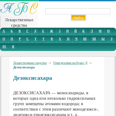
Лекарственные
средства
А
Б
В
Г
Д
Е
Ж
З
И
Й
К
Л
М
Н
О
П
Р
С
Т
У
Ф
Х
Ц
Ч
Ш
Щ
Ы
Э
Ю
Я
Лекарственные средства
Определения на букву Д
Дезоксисахара
Дезоксисахара
ДЕЗОКСИСАХАРА — моносахариды, в
которых одна или несколько гидроксильных
групп замещены атомами водорода; в
соответствии с этим различают монодезокси-,
дидезокси-тридезоксисахара и т. д.