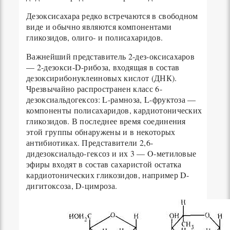
Дезоксисахара редко встречаются в свободном
виде и обычно являются компонентами
гликозидов, олиго- и полисахаридов.
Важнейший представитель 2-дез-оксисахаров
— 2-дезокси-D-рибоза, входящая в состав
дезоксирибонуклеиновых кислот (ДНК).
Чрезвычайно распространен класс 6-
дезоксиальдогексоз: L-рамноза, L-фруктоза —
компоненты полисахаридов, кардиотонических
гликозидов. В последнее время соединения
этой группы обнаружены и в некоторых
антибиотиках. Представители 2,6-
дидезоксиальдо-гексоз и их 3 — O-метиловые
эфиры входят в состав сахаристой остатка
кардиотонических гликозидов, например D-
дигитоксоза, D-цимроза.