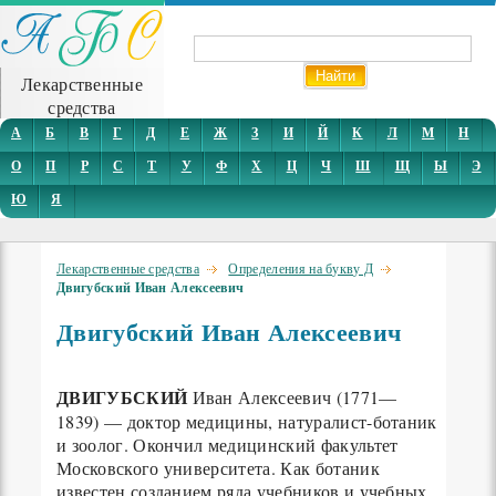
Лекарственные
средства
А
Б
В
Г
Д
Е
Ж
З
И
Й
К
Л
М
Н
О
П
Р
С
Т
У
Ф
Х
Ц
Ч
Ш
Щ
Ы
Э
Ю
Я
Лекарственные средства
Определения на букву Д
Двигубский Иван Алексеевич
Двигубский Иван Алексеевич
ДВИГУБСКИЙ
Иван Алексеевич (1771—
1839) — доктор медицины, натуралист-ботаник
и зоолог. Окончил медицинский факультет
Московского университета. Как ботаник
известен созданием ряда учебников и учебных