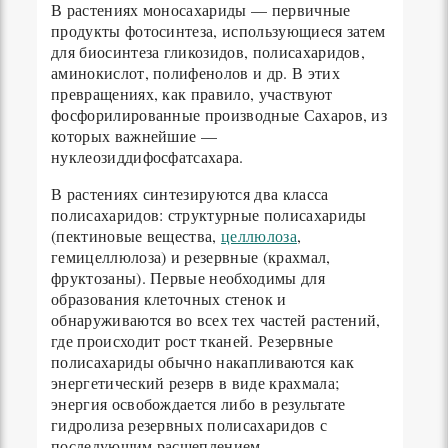
В растениях моносахариды — первичные
продукты фотосинтеза, использующиеся затем
для биосинтеза гликозидов, полисахаридов,
аминокислот, полифенолов и др. В этих
превращениях, как правило, участвуют
фосфорилированные производные Сахаров, из
которых важнейшие —
нуклеозиддифосфатсахара.
В растениях синтезируются два класса
полисахаридов: структурные полисахариды
(пектиновые вещества,
целлюлоза
,
гемицеллюлоза) и резервные (крахмал,
фруктозаны). Первые необходимы для
образования клеточных стенок и
обнаруживаются во всех тех частей растений,
где происходит рост тканей. Резервные
полисахариды обычно накапливаются как
энергетический резерв в виде крахмала;
энергия освобождается либо в результате
гидролиза резервных полисахаридов с
последующим расщеплением