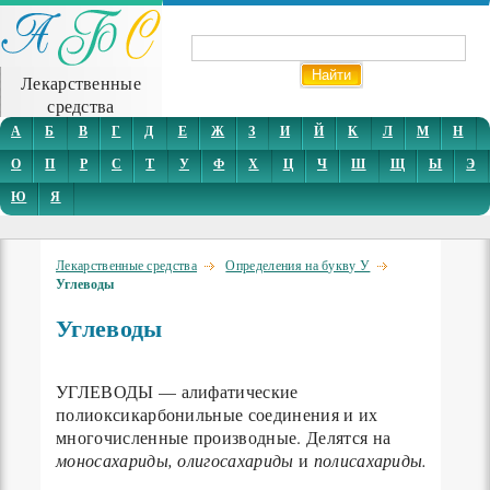
Лекарственные
средства
А
Б
В
Г
Д
Е
Ж
З
И
Й
К
Л
М
Н
О
П
Р
С
Т
У
Ф
Х
Ц
Ч
Ш
Щ
Ы
Э
Ю
Я
Лекарственные средства
Определения на букву У
Углеводы
Углеводы
УГЛЕВОДЫ — алифатические
полиоксикарбонильные соединения и их
многочисленные производные. Делятся на
моносахариды, олигосахариды
и
полисахариды.