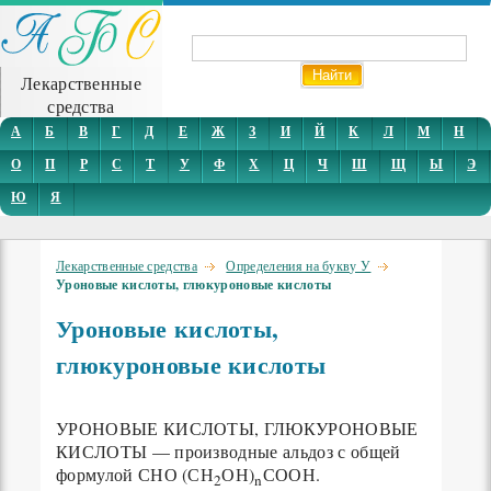
Лекарственные
средства
А
Б
В
Г
Д
Е
Ж
З
И
Й
К
Л
М
Н
О
П
Р
С
Т
У
Ф
Х
Ц
Ч
Ш
Щ
Ы
Э
Ю
Я
Лекарственные средства
Определения на букву У
Уроновые кислоты, глюкуроновые кислоты
Уроновые кислоты,
глюкуроновые кислоты
УРОНОВЫЕ КИСЛОТЫ, ГЛЮКУРОНОВЫЕ
КИСЛОТЫ — производные альдоз с общей
формулой СНО (СН
ОН)
СООН.
2
n