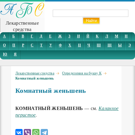
Лекарственные
средства
А
Б
В
Г
Д
Е
Ж
З
И
Й
К
Л
М
Н
О
П
Р
С
Т
У
Ф
Х
Ц
Ч
Ш
Щ
Ы
Э
Ю
Я
Лекарственные средства
Определения на букву К
Комнатный женьшень
Комнатный женьшень
КОМНАТНЫЙ ЖЕНЬШЕНЬ
— см.
Каланхое
перистое
.