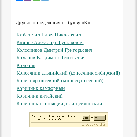
Другие определения на букву «К»:
Кибальчич ПавелНиколаевич
Клинге Александр Густавович
Колесников Дмитрий Григорьевич
Комаров Владимир Леонтьевич
Конопля
Копеечник альпийский (копеечник сибирский)
Кориандр посевной (кишнец посевной)
Коричник камфорный
Коричник китайский
Коричник настоящий, или цейлонский