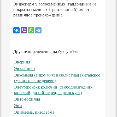
Эндосперм у голосеменных (гаплоидный) и
покрытосеменных (триплоидный) имеет
различное происхождение.
Другие определения на букву «Э»:
Эверния
Эвкалипты
Эвкоммия (эйкоммия) вязолистная (китайское
гуттаперчевое дерево)
Элеутерококк колючий (свободноягодник
колючий, дикий перец, чертов куст)
Энтомофилия
Эпи
Эпиблема, ризодерма