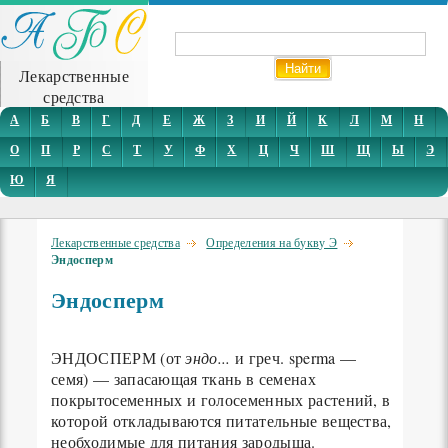
Лекарственные
средства
А
Б
В
Г
Д
Е
Ж
З
И
Й
К
Л
М
Н
О
П
Р
С
Т
У
Ф
Х
Ц
Ч
Ш
Щ
Ы
Э
Ю
Я
Лекарственные средства
Определения на букву Э
Эндосперм
Эндосперм
ЭНДОСПЕРМ (от
эндо...
и греч. sperma —
семя) — запасающая ткань в семенах
покрытосеменных и голосеменных растений, в
которой откладываются питательные вещества,
необходимые для питания зародыша.