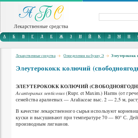
Лекарственные средства
А
Б
В
Г
Д
Е
Ж
З
И
Й
К
Л
М
Н
Лекарственные средства
Определения на букву Э
Элеутерококк 
Элеутерококк колючий (свободноягодн
ЭЛЕУТЕРОКОКК КОЛЮЧИЙ (СВОБОДНОЯГОДНИ
Acantopanax senticosus
(Rupr. et Maxim.) Harms (от гр
семейства аралиевых — Araliaceae выс. 2 — 2,5 м, р
В качестве лекарственного сырья используют корневище
куски и высушивают при температуре 70 — 80° С. Дей
производным лигнанов.