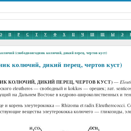
О
П
Р
С
Т
У
Ф
Х
Ц
Ч
Ш
Щ
Ы
Э
колючий (свободноягодник колючий, дикий перец, чертов куст)
ик колючий, дикий перец, чертов куст)
К КОЛЮЧИЙ, ДИКИЙ ПЕРЕЦ, ЧЕРТОВ КУСТ)
—
Eleut
еческого eleutheros — свободный и kokkos — орешек; лат. sent
астущий на Дальнем Востоке в кедрово-широколиственных и т
 и корень элеутерококка — Rhizoma et radix Eleutherococci. 
ствующие вещества элеутерококка колючего — гликозиды, эле