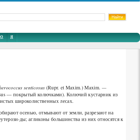
Ю
Я
herococcus senticosus
(Rupr. et Maxim.) Maxim.
—
icosus — покрытый колючками). Колючий кустарник из
енистых широколиственных лесах.
Собирают осенью, отмывают от земли, разрезают на
утерози-ды; агликоны большинства из них относятся к