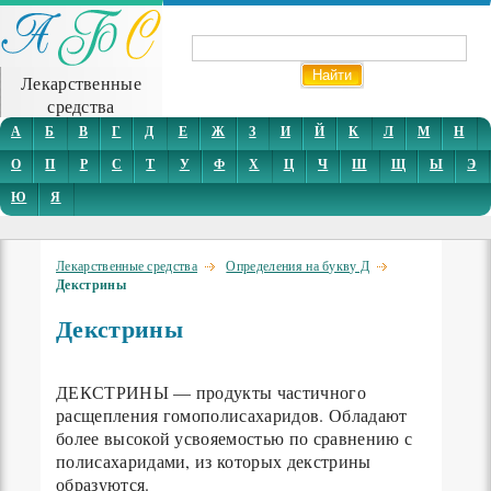
Лекарственные
средства
А
Б
В
Г
Д
Е
Ж
З
И
Й
К
Л
М
Н
О
П
Р
С
Т
У
Ф
Х
Ц
Ч
Ш
Щ
Ы
Э
Ю
Я
Лекарственные средства
Определения на букву Д
Декстрины
Декстрины
ДЕКСТРИНЫ — продукты частичного
расщепления гомополисахаридов. Обладают
более высокой усвояемостью по сравнению с
полисахаридами, из которых декстрины
образуются.