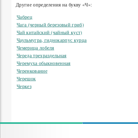
Другие определения на букву «Ч»:
Чабрец
Чага (черный березовый гриб)
Чай китайский (чайный куст)
Чаульмугра, гиднокарпус курца
Чемерица лобеля
Череда трехраздельная
Черемуха обыкновенная
Черенкование
Черешок
Черкез