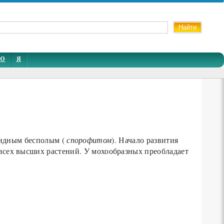
Ю
Я
идным бесполым (
спорофитом
). Начало развития
 всех высших растений. У мохообразных преобладает