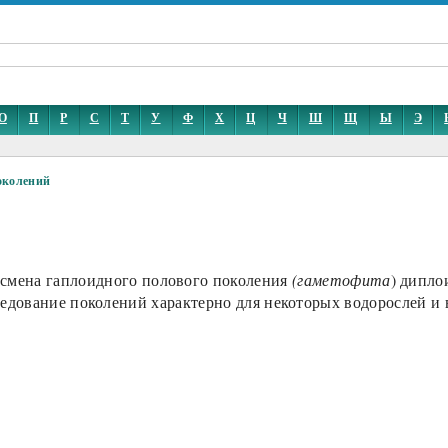
О
П
Р
С
Т
У
Ф
Х
Ц
Ч
Ш
Щ
Ы
Э
околений
смена гаплоидного полового поколения
(гаметофита
) дипло
редование поколений характерно для некоторых водорослей и