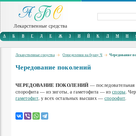
Лекарственные средства
А
Б
В
Г
Д
Е
Ж
З
И
Й
К
Л
М
Н
Лекарственные средства
Определения на букву Ч
Чередование п
Чередование поколений
ЧЕРЕДОВАНИЕ ПОКОЛЕНИЙ
— последовательная 
спорофита — из зиготы, а гаметофита — из
споры
. Че
гаметофит
, у всех остальных высших —
спорофит
.