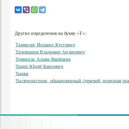
Другие определения на букву «Т»:
Таммеорг Иоханес Кустович
Тихомиров Владимир Андреевич
Томингас Альма Якобовна
Трапп Юлий Карлович
Тыква
Тысячелистник обыкновенный (деревей, порезная тра