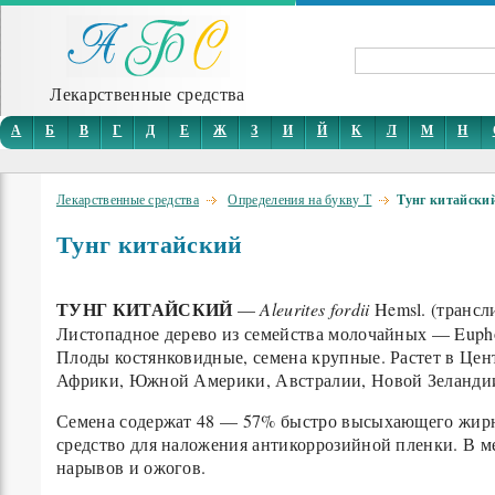
Лекарственные средства
А
Б
В
Г
Д
Е
Ж
З
И
Й
К
Л
М
Н
Лекарственные средства
Определения на букву Т
Тунг китайски
Тунг китайский
ТУНГ КИТАЙСКИЙ
—
Aleurites fordii
Hemsl. (трансли
Листопадное дерево из семейства молочайных — Eupho
Плоды костянковидные, семена крупные. Растет в Цент
Африки, Южной Америки, Австралии, Новой Зеланди
Семена содержат 48 — 57% быстро высыхающего жирног
средство для наложения антикоррозийной пленки. В ме
нарывов и ожогов.