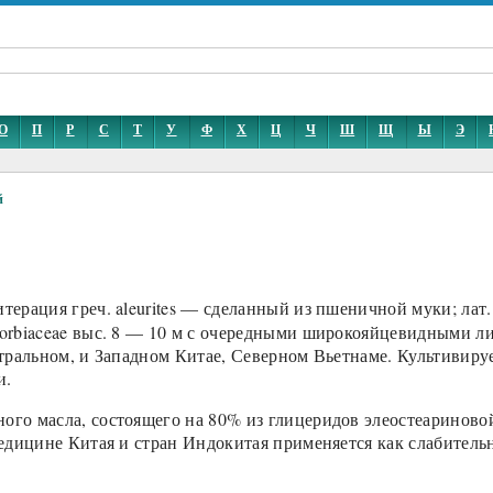
О
П
Р
С
Т
У
Ф
Х
Ц
Ч
Ш
Щ
Ы
Э
й
терация греч. aleurites — сделанный из пшеничной муки; лат.
rbiaceae выс. 8 — 10 м с очередными широкояйцевидными ли
ральном, и Западном Китае, Северном Вьетнаме. Культивируе
и.
о масла, состоящего на 80% из глицеридов элеостеариновой
дицине Китая и стран Индокитая применяется как слабительное