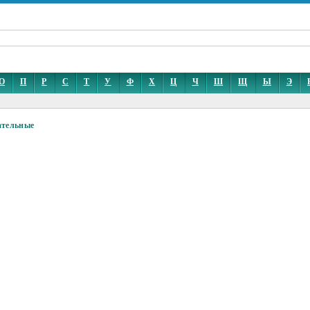
О
П
Р
С
Т
У
Ф
Х
Ц
Ч
Ш
Щ
Ы
Э
ательные