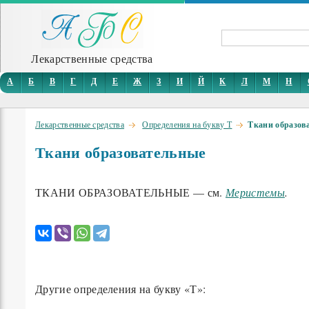
Лекарственные средства
А
Б
В
Г
Д
Е
Ж
З
И
Й
К
Л
М
Н
Лекарственные средства
Определения на букву Т
Ткани образов
Ткани образовательные
ТКАНИ ОБРАЗОВАТЕЛЬНЫЕ — см.
Меристемы
.
Другие определения на букву «Т»: