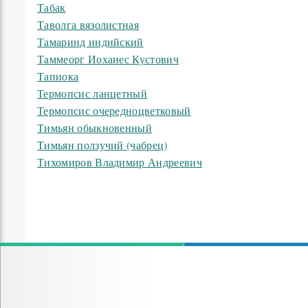
Табак
Таволга вязолистная
Тамаринд индийский
Таммеорг Иоханес Кустович
Тапиока
Термопсис ланцетный
Термопсис очередноцветковый
Тимьян обыкновенный
Тимьян ползучий (чабрец)
Тихомиров Владимир Андреевич