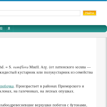
Ю
Я
hd. = S.
ramiflora
Muell. Arg. (от латинского secuna —
Раскидистый кустарник или полукустарник из семейства
оробочка
. Произрастает в районах Приморского и
клонах, на галечниках, на лесных опушках.
 слабоодревесневшие верхушки побегов с бутонами,