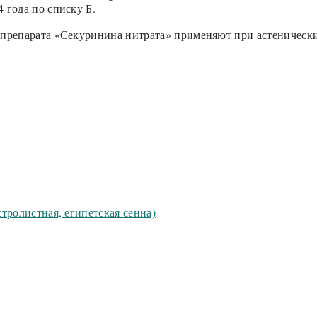
 года по списку Б.
 препарата «Секуринина нитрата» применяют при астенических
стролистная, египетская сенна)