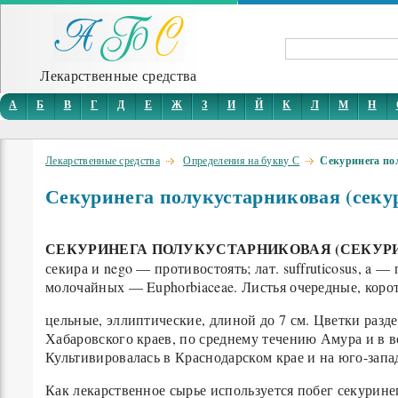
Лекарственные средства
А
Б
В
Г
Д
Е
Ж
З
И
Й
К
Л
М
Н
Лекарственные средства
Определения на букву С
Секуринега по
Секуринега полукустарниковая (секу
СЕКУРИНЕГА ПОЛУКУСТАРНИКОВАЯ (СЕКУР
секира и nego — противостоять; лат. suffruticosus, a
молочайных — Euphorbiaceae. Листья очередные, коро
цельные, эллиптические, длиной до 7 см. Цветки раз
Хабаровского краев, по среднему течению Амура и в в
Культивировалась в Краснодарском крае и на юго-запа
Как лекарственное сырье используется побег секурине