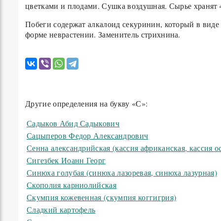
цветками и плодами. Сушка воздушная. Сырье хранят 4
Побеги содержат алкалоид секуринин, который в виде
форме неврастении. Заменитель стрихнина.
Другие определения на букву «С»:
Садыков Абид Садыкович
Сацыперов Федор Александрович
Сенна александрийская (кассия африканская, кассия о
Сигезбек Иоанн Георг
Синюха голубая (синюха лазоревая, синюха лазурная)
Скополия карниолийская
Скумпия кожевенная (скумпия коггигрия)
Сладкий картофель