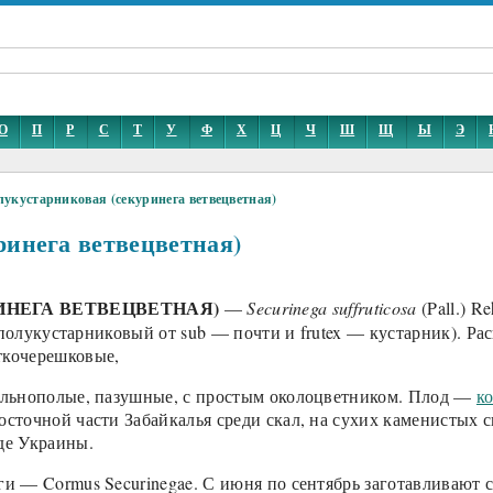
О
П
Р
С
Т
У
Ф
Х
Ц
Ч
Ш
Щ
Ы
Э
лукустарниковая (секуринега ветвецветная)
ринега ветвецветная)
ИНЕГА ВЕТВЕЦВЕТНАЯ)
—
Securinega suffruticosa
(Pall.) Re
 — полукустарниковый от sub — почти и frutex — кустарник). 
ткочерешковые,
дельнополые, пазушные, с простым околоцветником. Плод —
к
осточной части Забайкалья среди скал, на сухих каменистых с
де Украины.
ги — Cormus Securinegae. С июня по сентябрь заготавливают