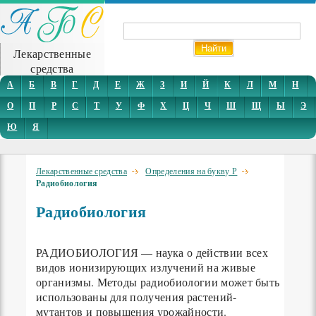
Лекарственные
средства
А
Б
В
Г
Д
Е
Ж
З
И
Й
К
Л
М
Н
О
П
Р
С
Т
У
Ф
Х
Ц
Ч
Ш
Щ
Ы
Э
Ю
Я
Лекарственные средства
Определения на букву Р
Радиобиология
Радиобиология
РАДИОБИОЛОГИЯ — наука о действии всех
видов ионизирующих излучений на живые
организмы. Методы радиобиологии может быть
использованы для получения растений-
мутантов и повышения урожайности.