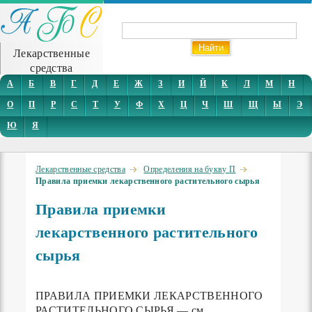
Лекарственные
средства
А
Б
В
Г
Д
Е
Ж
З
И
Й
К
Л
М
Н
О
П
Р
С
Т
У
Ф
Х
Ц
Ч
Ш
Щ
Ы
Э
Ю
Я
Лекарственные средства
Определения на букву П
Правила приемки лекарственного растительного сырья
Правила приемки
лекарственного растительного
сырья
ПРАВИЛА ПРИЕМКИ ЛЕКАРСТВЕННОГО
РАСТИТЕЛЬНОГО СЫРЬЯ — см.