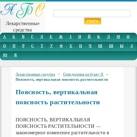
Лекарственные
средства
А
Б
В
Г
Д
Е
Ж
З
И
Й
К
Л
М
Н
О
П
Р
С
Т
У
Ф
Х
Ц
Ч
Ш
Щ
Ы
Э
Ю
Я
Лекарственные средства
Определения на букву П
Поясность, вертикальная поясность растительности
Поясность, вертикальная
поясность растительности
ПОЯСНОСТЬ, ВЕРТИКАЛЬНАЯ
ПОЯСНОСТЬ РАСТИТЕЛЬНОСТИ —
закономерное изменение растительности в