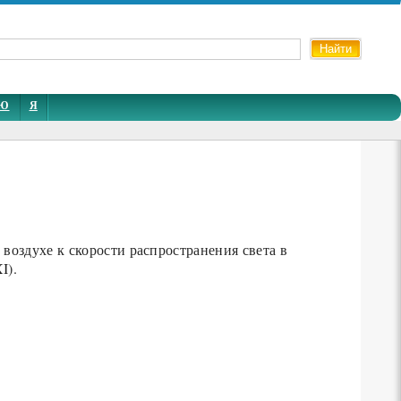
Ю
Я
хе к скорости распространения света в
I).