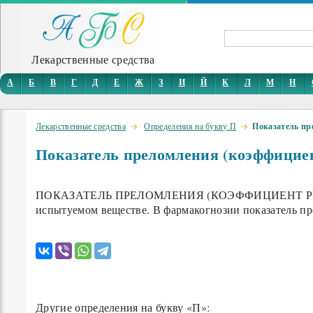
Лекарственные средства
А
Б
В
Г
Д
Е
Ж
З
И
Й
К
Л
М
Н
Лекарственные средства
Определения на букву П
Показатель пр
Показатель преломления (коэффицие
ПОКАЗАТЕЛЬ ПРЕЛОМЛЕНИЯ (КОЭФФИЦИЕНТ РЕФРАКЦИИ
испытуемом веществе. В фармакогнозии показатель п
Другие определения на букву «П»: