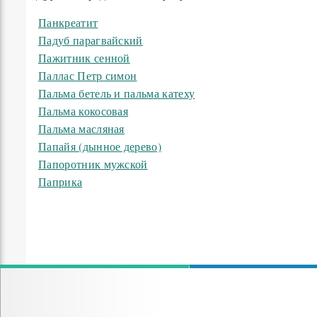
Панкреатит
Падуб парагвайский
Пажитник сенной
Паллас Петр симон
Пальма бетель и пальма катеху
Пальма кокосовая
Пальма масляная
Папайя (дынное дерево)
Папоротник мужской
Паприка