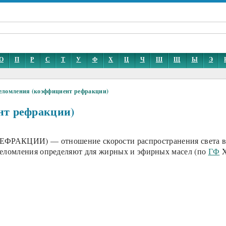
О
П
Р
С
Т
У
Ф
Х
Ц
Ч
Ш
Щ
Ы
Э
еломления (коэффициент рефракции)
нт рефракции)
) — отношение скорости распространения света в возду
реломления определяют для жирных и эфирных масел (по
ГФ
X