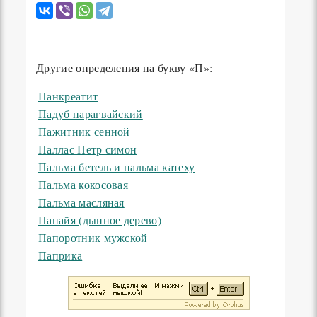
Другие определения на букву «П»:
Панкреатит
Падуб парагвайский
Пажитник сенной
Паллас Петр симон
Пальма бетель и пальма катеху
Пальма кокосовая
Пальма масляная
Папайя (дынное дерево)
Папоротник мужской
Паприка