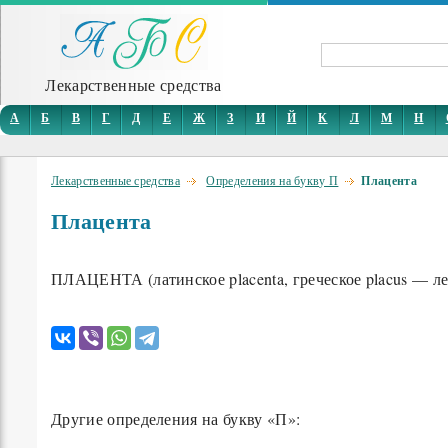
Лекарственные средства
А
Б
В
Г
Д
Е
Ж
З
И
Й
К
Л
М
Н
Лекарственные средства
Определения на букву П
Плацента
Плацента
ПЛАЦЕНТА (латинское placenta, греческое placus — ле
Другие определения на букву «П»: