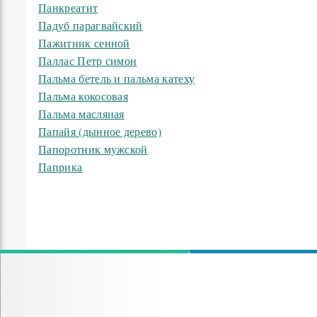
Панкреатит
Падуб парагвайский
Пажитник сенной
Паллас Петр симон
Пальма бетель и пальма катеху
Пальма кокосовая
Пальма масляная
Папайя (дынное дерево)
Папоротник мужской
Паприка