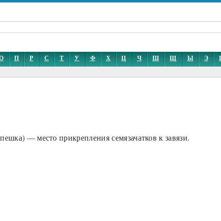
О
П
Р
С
Т
У
Ф
Х
Ц
Ч
Ш
Щ
Ы
Э
пешка) — место прикрепления семязачатков к завязи.