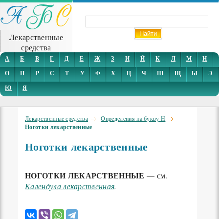
Лекарственные
средства
А
Б
В
Г
Д
Е
Ж
З
И
Й
К
Л
М
Н
О
П
Р
С
Т
У
Ф
Х
Ц
Ч
Ш
Щ
Ы
Э
Ю
Я
Лекарственные средства
Определения на букву Н
Ноготки лекарственные
Ноготки лекарственные
НОГОТКИ ЛЕКАРСТВЕННЫЕ
— см.
Календула лекарственная
.