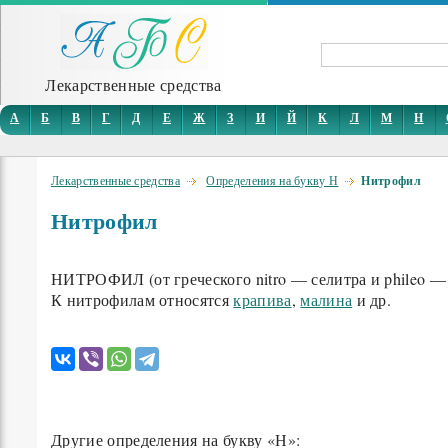
Лекарственные средства
А
Б
В
Г
Д
Е
Ж
З
И
Й
К
Л
М
Н
Лекарственные средства
Определения на букву Н
Нитрофил
Нитрофил
НИТРОФИЛ (от греческого nitro — селитра и phileo 
К нитрофилам относятся
крапива
,
малина
и др.
Другие определения на букву «Н»: