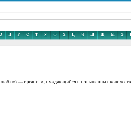
О
П
Р
С
Т
У
Ф
Х
Ц
Ч
Ш
Щ
Ы
Э
— люблю) — организм, нуждающийся в повышенных количествах