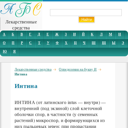
Лекарственные
средства
А
Б
В
Г
Д
Е
Ж
З
И
Й
К
Л
М
Н
О
П
Р
С
Т
У
Ф
Х
Ц
Ч
Ш
Щ
Ы
Э
Ю
Я
Лекарственные средства
Определения на букву И
Интина
Интина
ИНТИНА (от латинского intus — внутри) —
внутренний (под экзиной) слой клеточной
оболочки спор, в частности (у семенных
растений) микроспор, и формирующихся из
них пыльцевых зерен; при прорастании