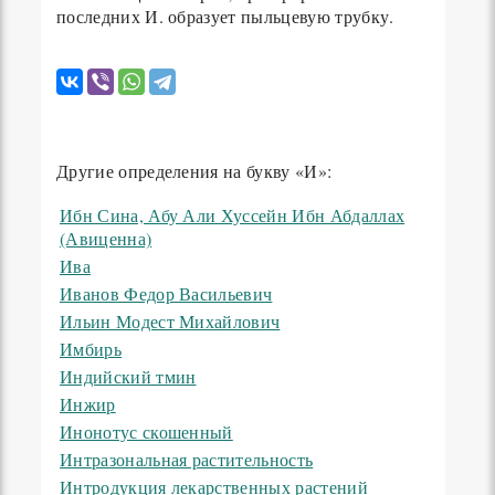
последних И. образует пыльцевую трубку.
Другие определения на букву «И»:
Ибн Сина, Абу Али Хуссейн Ибн Абдаллах
(Авиценна)
Ива
Иванов Федор Васильевич
Ильин Модест Михайлович
Имбирь
Индийский тмин
Инжир
Инонотус скошенный
Интразональная растительность
Интродукция лекарственных растений