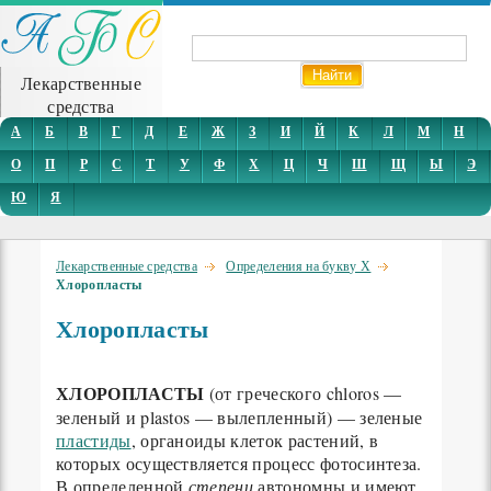
Лекарственные
средства
А
Б
В
Г
Д
Е
Ж
З
И
Й
К
Л
М
Н
О
П
Р
С
Т
У
Ф
Х
Ц
Ч
Ш
Щ
Ы
Э
Ю
Я
Лекарственные средства
Определения на букву Х
Хлоропласты
Хлоропласты
ХЛОРОПЛАСТЫ
(от греческого chloros —
зеленый и plastos — вылепленный) — зеленые
пластиды
, органоиды клеток растений, в
которых осуществляется процесс фотосинтеза.
В определенной
степени
автономны и имеют