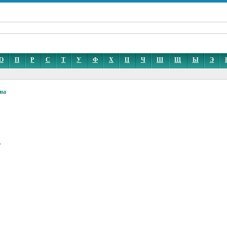
О
П
Р
С
Т
У
Ф
Х
Ц
Ч
Ш
Щ
Ы
Э
на
.