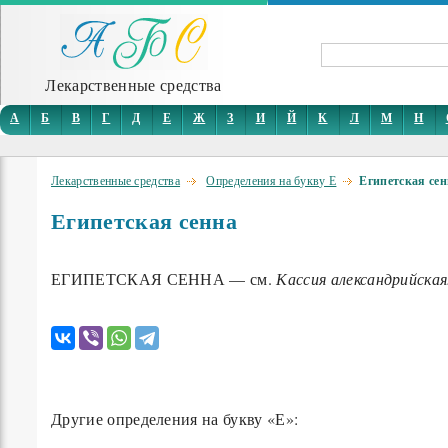
Лекарственные средства
А
Б
В
Г
Д
Е
Ж
З
И
Й
К
Л
М
Н
Лекарственные средства
Определения на букву Е
Египетская сен
Египетская сенна
ЕГИПЕТСКАЯ СЕННА — см.
Кассия александрийская
Другие определения на букву «Е»: