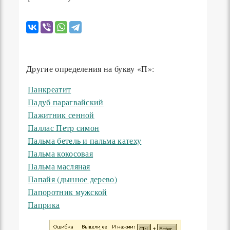
Другие определения на букву «П»:
Панкреатит
Падуб парагвайский
Пажитник сенной
Паллас Петр симон
Пальма бетель и пальма катеху
Пальма кокосовая
Пальма масляная
Папайя (дынное дерево)
Папоротник мужской
Паприка