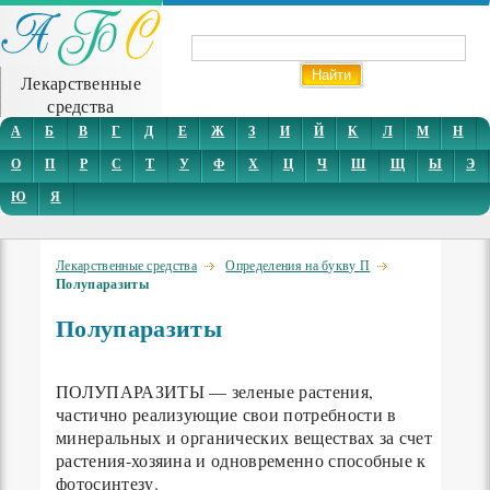
Лекарственные
средства
А
Б
В
Г
Д
Е
Ж
З
И
Й
К
Л
М
Н
О
П
Р
С
Т
У
Ф
Х
Ц
Ч
Ш
Щ
Ы
Э
Ю
Я
Лекарственные средства
Определения на букву П
Полупаразиты
Полупаразиты
ПОЛУПАРАЗИТЫ — зеленые растения,
частично реализующие свои потребности в
минеральных и органических веществах за счет
растения-хозяина и одновременно способные к
фотосинтезу.