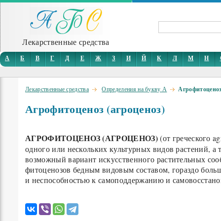
Лекарственные средства
А
Б
В
Г
Д
Е
Ж
З
И
Й
К
Л
М
Н
Лекарственные средства
Определения на букву А
Агрофитоценоз
Агрофитоценоз (агроценоз)
АГРОФИТОЦЕНОЗ (АГРОЦЕНОЗ)
(от греческого a
одного или нескольких культурных видов растений, а
возможный вариант искусственного растительных сооб
фитоценозов бедным видовым составом, гораздо боль
и неспособностью к самоподдержанию и самовосстан