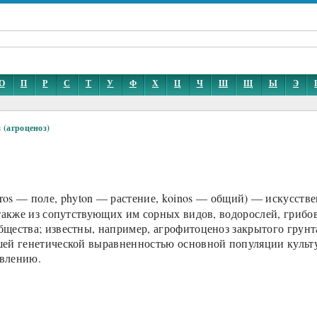
О
П
Р
С
Т
У
Ф
Х
Ц
Ч
Ш
Щ
Ы
Э
 (агроценоз)
gros — поле, phyton — растение, koinos — общий) — искусств
 также из сопутствующих им сорных видов, водорослей, грибо
щества; известны, например, агрофитоценоз закрытого грунта
шей генетической выравненностью основной популяции культ
овлению.