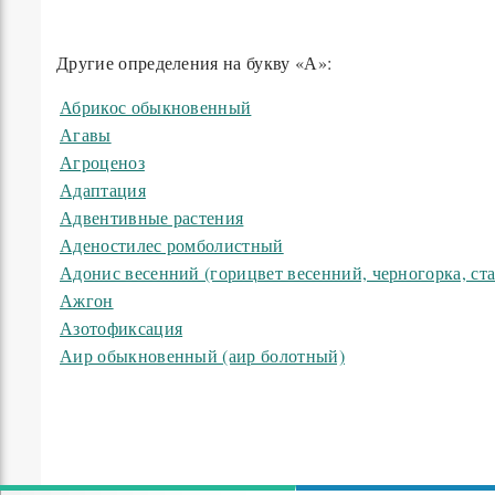
Другие определения на букву «А»:
Абрикос обыкновенный
Агавы
Агроценоз
Адаптация
Адвентивные растения
Аденостилес ромболистный
Адонис весенний (горицвет весенний, черногорка, ст
Ажгон
Азотофиксация
Аир обыкновенный (аир болотный)